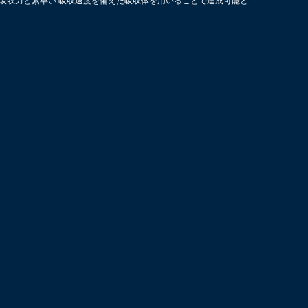
吸収力と素早い 吸収速度を備えた吸収体を用いることで達成可能と