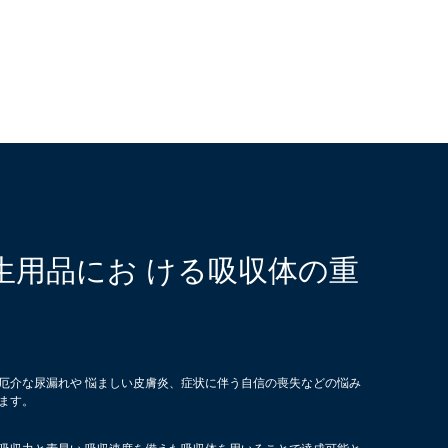
生用品にお ける吸収体の重
厄介な尿漏れや 悩ましい皮膚炎、症状に伴う自信の喪失などの悩み
ます。