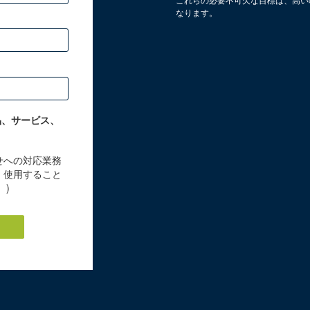
これらの必要不可欠な目標は、高い
なります。
品、サービス、
せへの対応業務
・使用すること
。
)