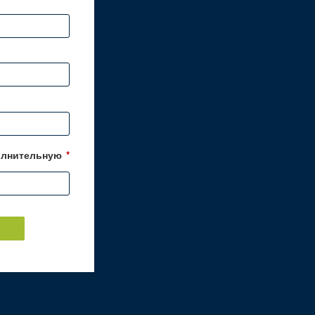
олнительную
*